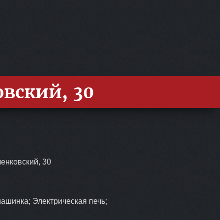
овский, 30
ченковский, 30
ашинка; Электрическая печь;