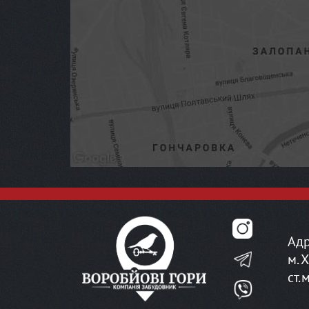
Адр
м. 
ст.